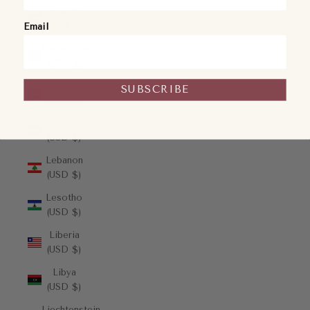
Kuwait
(USD $)
Email
Kyrgyzstan
(USD $)
Laos
SUBSCRIBE
(USD $)
Latvia
(USD $)
Lebanon
(USD $)
Lesotho
(USD $)
Liberia
(USD $)
Libya
(USD $)
Liechtenstein