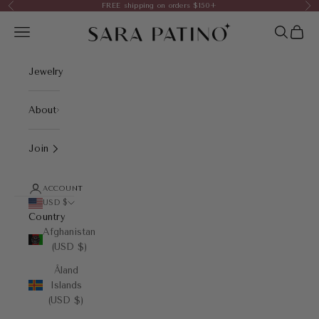
Skip to content
FREE shipping on orders $150+
Previous
Nex
Sara Patino Jewelry
Open navigation menu
Open sea
Open 
Jewelry
About
Join
ACCOUNT
USD $
Country
Afghanistan
(USD $)
Åland
Islands
(USD $)