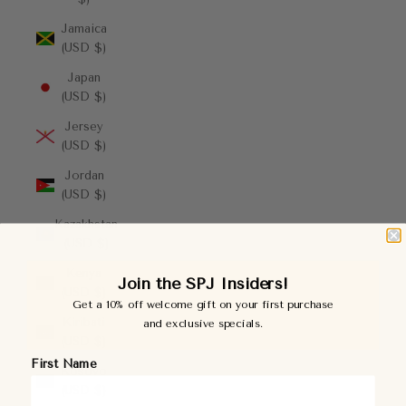
Jamaica
(USD $)
Japan
(USD $)
Jersey
(USD $)
Jordan
(USD $)
Kazakhstan
(USD $)
Kenya
Join the SPJ Insiders!
(USD $)
Get a 10% off welcome gift on your first purchase
Kiribati
and exclusive specials.
(USD $)
First Name
Kosovo
(USD $)