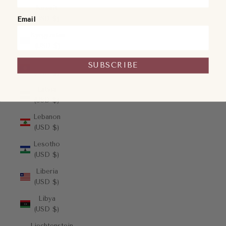
Kuwait
(USD $)
Email
Kyrgyzstan
(USD $)
Laos
SUBSCRIBE
(USD $)
Latvia
(USD $)
Lebanon
(USD $)
Lesotho
(USD $)
Liberia
(USD $)
Libya
(USD $)
Liechtenstein