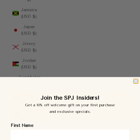
Jamaica
(USD $)
Japan
(USD $)
Jersey
(USD $)
Jordan
(USD $)
Kazakhstan
(USD $)
Kenya
Join the SPJ Insiders!
(USD $)
Get a 10% off welcome gift on your first purchase
Kiribati
and exclusive specials.
(USD $)
First Name
Kosovo
(USD $)