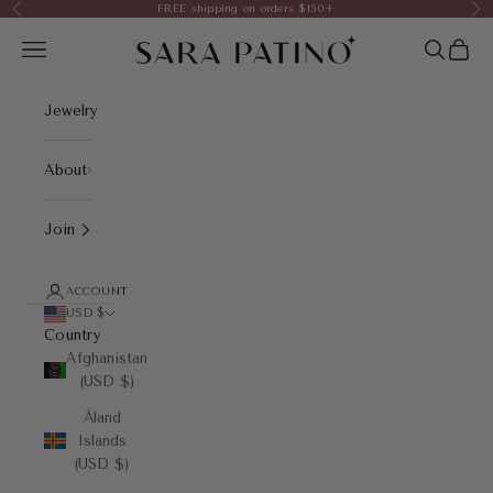
Skip to content
FREE shipping on orders $150+
Previous
Nex
Sara Patino Jewelry
Open navigation menu
Open sea
Open 
Jewelry
About
Join
ACCOUNT
USD $
Country
Afghanistan
(USD $)
Åland
Islands
(USD $)