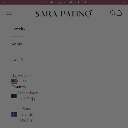
Skip to content
FREE shipping on orders $150+
Previous
Nex
Sara Patino Jewelry
Open navigation menu
Open sea
Open 
Jewelry
About
Join
ACCOUNT
USD $
Country
Afghanistan
(USD $)
Åland
Islands
(USD $)