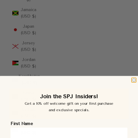
Jamaica
(USD $)
Japan
(USD $)
Jersey
(USD $)
Jordan
(USD $)
Kazakhstan
(USD $)
Kenya
Join the SPJ Insiders!
(USD $)
Get a 10% off welcome gift on your first purchase
Kiribati
and exclusive specials.
(USD $)
First Name
Kosovo
(USD $)