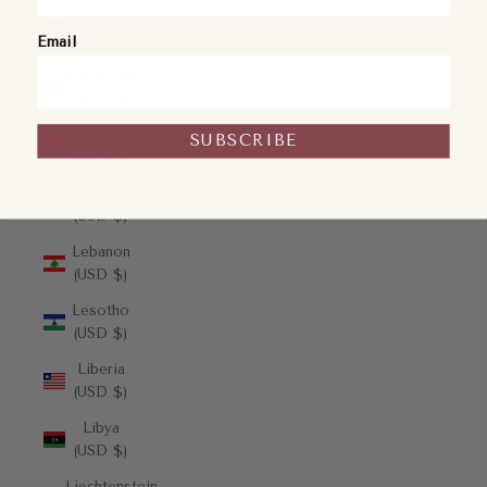
Kuwait
(USD $)
Email
Kyrgyzstan
(USD $)
Laos
SUBSCRIBE
(USD $)
Latvia
(USD $)
Lebanon
(USD $)
Lesotho
(USD $)
Liberia
(USD $)
Libya
(USD $)
Liechtenstein