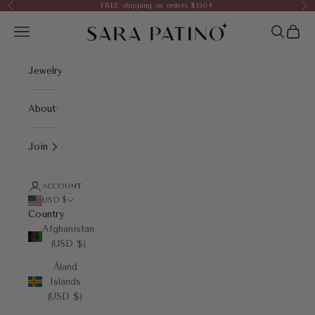
Skip to content
FREE shipping on orders $150+
Previous
Nex
Sara Patino Jewelry
Open navigation menu
Open sea
Open 
Jewelry
About
Join
ACCOUNT
USD $
Country
Afghanistan
(USD $)
Åland
Islands
(USD $)