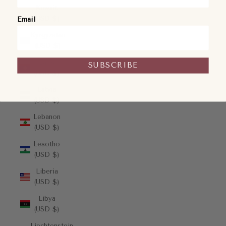
Kuwait
(USD $)
Email
Kyrgyzstan
(USD $)
Laos
SUBSCRIBE
(USD $)
Latvia
(USD $)
Lebanon
(USD $)
Lesotho
(USD $)
Liberia
(USD $)
Libya
(USD $)
Liechtenstein