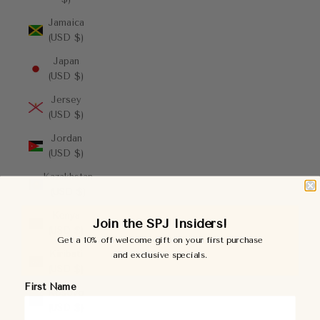
Jamaica
(USD $)
Japan
(USD $)
Jersey
(USD $)
Jordan
(USD $)
Kazakhstan
(USD $)
Kenya
Join the SPJ Insiders!
(USD $)
Get a 10% off welcome gift on your first purchase
Kiribati
and exclusive specials.
(USD $)
First Name
Kosovo
(USD $)