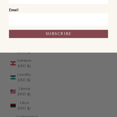
Kuwait
(USD $)
Email
Kyrgyzstan
(USD $)
Laos
SUBSCRIBE
(USD $)
Latvia
(USD $)
Lebanon
(USD $)
Lesotho
(USD $)
Liberia
(USD $)
Libya
(USD $)
Liechtenstein