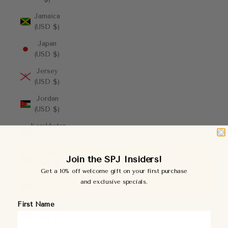
Jamaica
(USD $)
Japan
(USD $)
Jersey
(USD $)
Jordan
(USD $)
Kazakhstan
(USD $)
Kenya
Join the SPJ Insiders!
(USD $)
Get a 10% off welcome gift on your first purchase
Kiribati
and exclusive specials.
(USD $)
First Name
Kosovo
(USD $)